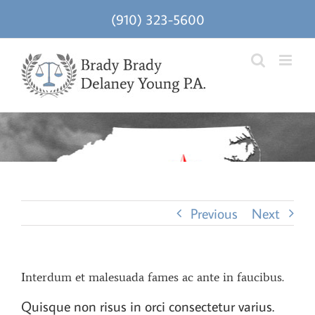
Skip
(910) 323-5600
to
content
Previous
Next
Interdum et malesuada fames ac ante in faucibus.
Quisque non risus in orci consectetur varius.