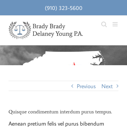
Skip
(910) 323-5600
to
content
Previous
Next
Quisque condimentum interdum purus tempus.
Aenean pretium felis vel purus bibendum